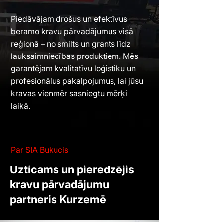
Piedāvājam drošus un efektīvus
beramo kravu pārvadājumus visā
reģionā – no smilts un grants līdz
lauksaimniecības produktiem. Mēs
garantējam kvalitatīvu loģistiku un
profesionālus pakalpojumus, lai jūsu
kravas vienmēr sasniegtu mērķi
laikā.
Par SIA Bukucis
Uzticams un pieredzējis
kravu pārvadājumu
partneris Kurzemē