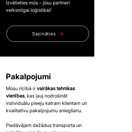
Izvēlieties mūs – jūsu partneri
veiksmīgai loģistikai!
Sazināties
Pakalpojumi
Mūsu rīcībā ir
vairākas tehnikas
vienības
, kas ļauj nodrošināt
individuālu pieeju katram klientam un
kvalitatīvu pakalpojumu sniegšanu.
Piedāvājam dažādus transporta un