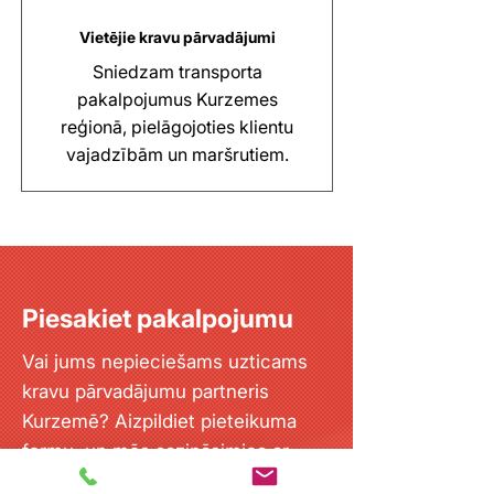
Vietējie kravu pārvadājumi
Sniedzam transporta
pakalpojumus Kurzemes
reģionā, pielāgojoties klientu
vajadzībām un maršrutiem.
Piesakiet pakalpojumu
Vai jums nepieciešams uzticams
kravu pārvadājumu partneris
Kurzemē? Aizpildiet pieteikuma
formu, un mēs sazināsimies ar
jums, lai piedāvātu piemērotāko