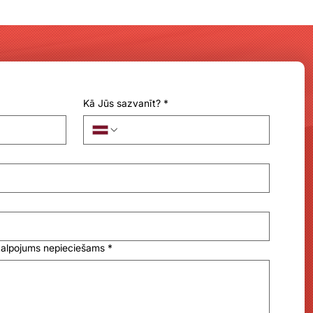
Kā Jūs sazvanīt?
*
kalpojums nepieciešams
*