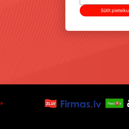
Sūtīt pieteik
ka