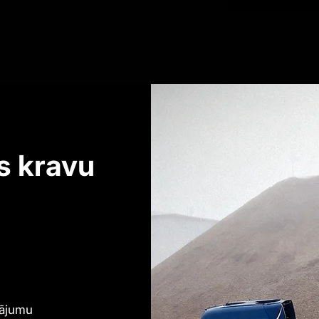
s kravu
dājumu