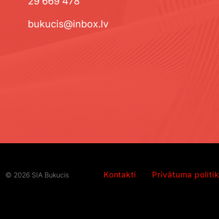
29 669 478
bukucis@inbox.lv
Kontakti
Privātuma politi
© 2026 SIA Bukucis