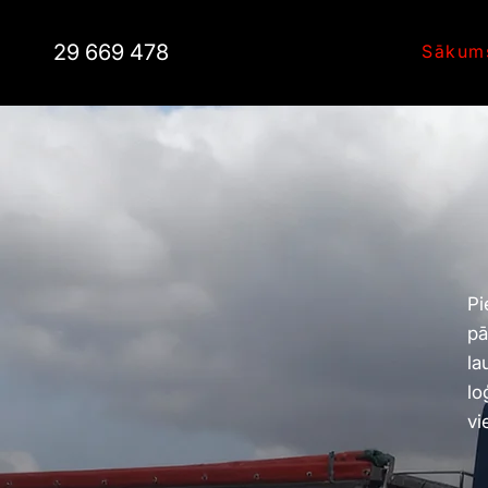
29 669 478
Sākum
Pi
pā
la
lo
vi