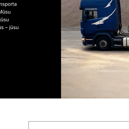
nsporta
 Mūsu
jūsu
ūs – jūsu