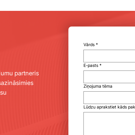
Vārds
*
E-pasts
*
jumu partneris
sazināsimies
Ziņojuma tēma
ūsu
Lūdzu aprakstiet kāds pa