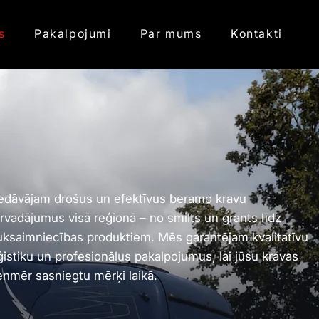
s
Pakalpojumi
Par mums
Kontakti
edāvājam drošus un efektīvus beramo kravu
rvadājumus visā reģionā – no smilts un grants līdz
uksaimniecības produktiem. Mēs garantējam kvalitatīvu
ģistiku un profesionālus pakalpojumus, lai jūsu kravas
enmēr sasniegtu mērķi laikā.