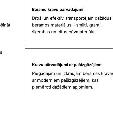
Beramo kravu pārvadājumi
Droši un efektīvi transportējam dažādus
ošināt
beramos materiālus – smilti, granti,
šķembas un citus būvmateriālus.
us
Kravu pārvadājumi ar pašizgāzējiem
Piegādājam un izkraujam beramās krava
ar moderniem pašizgāzējiem, kas
piemēroti dažādiem apjomiem.